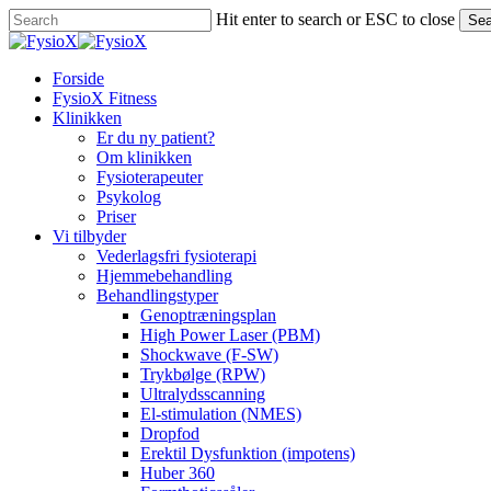
Skip
Hit enter to search or ESC to close
Sea
to
Close
main
Search
content
Menu
Forside
FysioX Fitness
Klinikken
Er du ny patient?
Om klinikken
Fysioterapeuter
Psykolog
Priser
Vi tilbyder
Vederlagsfri fysioterapi
Hjemmebehandling
Behandlingstyper
Genoptræningsplan
High Power Laser (PBM)
Shockwave (F-SW)
Trykbølge (RPW)
Ultralydsscanning
El-stimulation (NMES)
Dropfod
Erektil Dysfunktion (impotens)
Huber 360