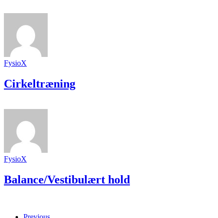
FysioX
Cirkeltræning
FysioX
Balance/Vestibulært hold
Previous