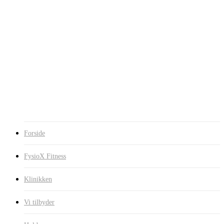
Huber 360
Formthoticssåler
FysioX Massage
FysioX Sport
FysioX Erhverv
Sundhedsprofil
Hold
Holdbeskrivelse
Holdplan
Kontakt
BOOK TID ONLINE
BLIV MEDLEM
Forside
FysioX Fitness
Klinikken
Vi tilbyder