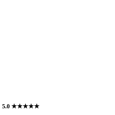
Følg os på
Facebook & Instagr
Anmeldelser
5.0 ★★★★★