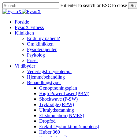
Skip
Hit enter to search or ESC to close
Sea
to
Close
main
Search
content
Menu
Forside
FysioX Fitness
Klinikken
Er du ny patient?
Om klinikken
Fysioterapeuter
Psykolog
Priser
Vi tilbyder
Vederlagsfri fysioterapi
Hjemmebehandling
Behandlingstyper
Genoptræningsplan
High Power Laser (PBM)
Shockwave (F-SW)
Trykbølge (RPW)
Ultralydsscanning
El-stimulation (NMES)
Dropfod
Erektil Dysfunktion (impotens)
Huber 360