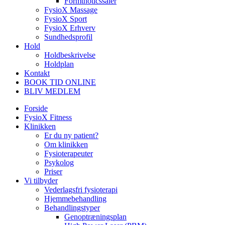
Formthoticssåler
FysioX Massage
FysioX Sport
FysioX Erhverv
Sundhedsprofil
Hold
Holdbeskrivelse
Holdplan
Kontakt
BOOK TID ONLINE
BLIV MEDLEM
Forside
FysioX Fitness
Klinikken
Er du ny patient?
Om klinikken
Fysioterapeuter
Psykolog
Priser
Vi tilbyder
Vederlagsfri fysioterapi
Hjemmebehandling
Behandlingstyper
Genoptræningsplan