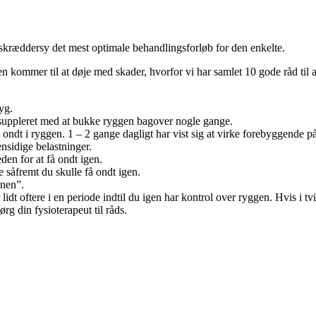
t skræddersy det mest optimale behandlingsforløb for den enkelte.
gen kommer til at døje med skader, hvorfor vi har samlet 10 gode råd til
yg.
t suppleret med at bukke ryggen bagover nogle gange.
ondt i ryggen. 1 – 2 gange dagligt har vist sig at virke forebyggende p
ensidige belastninger.
en for at få ondt igen.
 såfremt du skulle få ondt igen.
onen”.
 lidt oftere i en periode indtil du igen har kontrol over ryggen. Hvis i tv
rg din fysioterapeut til råds.