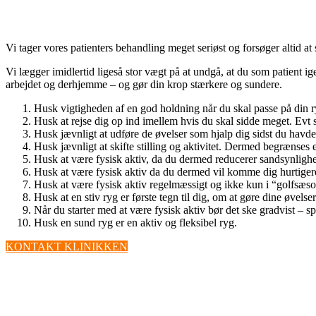
Vi tager vores patienters behandling meget seriøst og forsøger altid a
Vi lægger imidlertid ligeså stor vægt på at undgå, at du som patient i
arbejdet og derhjemme – og gør din krop stærkere og sundere.
Husk vigtigheden af en god holdning når du skal passe på din r
Husk at rejse dig op ind imellem hvis du skal sidde meget. Ev
Husk jævnligt at udføre de øvelser som hjalp dig sidst du havde 
Husk jævnligt at skifte stilling og aktivitet. Dermed begrænses 
Husk at være fysisk aktiv, da du dermed reducerer sandsynlighed
Husk at være fysisk aktiv da du dermed vil komme dig hurtigere
Husk at være fysisk aktiv regelmæssigt og ikke kun i “golfsæs
Husk at en stiv ryg er første tegn til dig, om at gøre dine øvelser
Når du starter med at være fysisk aktiv bør det ske gradvist – spø
Husk en sund ryg er en aktiv og fleksibel ryg.
KONTAKT KLINIKKEN