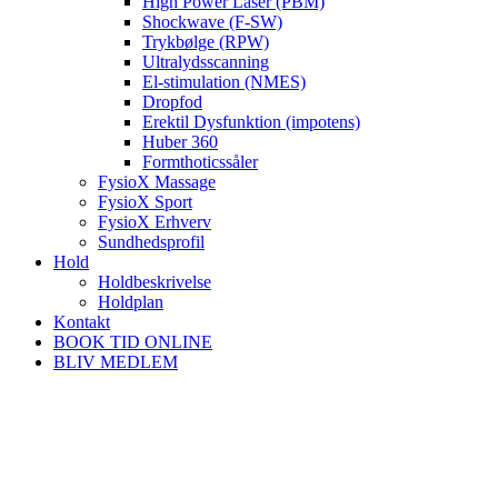
High Power Laser (PBM)
Shockwave (F-SW)
Trykbølge (RPW)
Ultralydsscanning
El-stimulation (NMES)
Dropfod
Erektil Dysfunktion (impotens)
Huber 360
Formthoticssåler
FysioX Massage
FysioX Sport
FysioX Erhverv
Sundhedsprofil
Hold
Holdbeskrivelse
Holdplan
Kontakt
BOOK TID ONLINE
BLIV MEDLEM