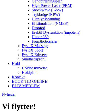
Genoptræningsplan
High Power Laser (PBM)
Shockwave (F-SW)
Trykbølge (RPW)
Ultralydsscanning
El-stimulation (NMES)
Dropfod
Erektil Dysfunktion (impotens)
Huber 360
Formthoticssåler
FysioX Massage
FysioX Sport
FysioX Erhverv
Sundhedsprofil
Hold
Holdbeskrivelse
Holdplan
Kontakt
BOOK TID ONLINE
BLIV MEDLEM
Nyheder
Vi flytter!