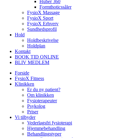
Huber 360
Formthoticssåler
FysioX Massage
FysioX Sport
FysioX Erhverv
Sundhedsprofil
Hold
Holdbeskrivelse
Holdplan
Kontakt
BOOK TID ONLINE
BLIV MEDLEM
Forside
FysioX Fitness
Klinikken
Er du ny patient?
Om klinikken
Fysioterapeuter
Psykolog
Priser
Vi tilbyder
Vederlagsfri fysioterapi
Hjemmebehandling
Behandlingstyper