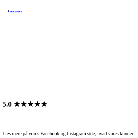
Læs mere
Følg os på
Facebook & Instagram
Anmeldelser
5.0 ★★★★★
1 - anbefaler FysioX
Læs mere på vores Facebook og Instagram side, hvad vores kunder