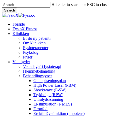
Skip
Hit enter to search or ESC to close
to
Search
main
Close
content
Search
Menu
Forside
FysioX Fitness
Klinikken
Er du ny patient?
Om klinikken
Fysioterapeuter
Psykolog
Priser
Vi tilbyder
Vederlagsfri fysioterapi
Hjemmebehandling
Behandlingstyper
Genoptræningsplan
High Power Laser (PBM)
Shockwave (F-SW)
Trykbølge (RPW)
Ultralydsscanning
El-stimulation (NMES)
Dropfod
Erektil Dysfunktion (impotens)