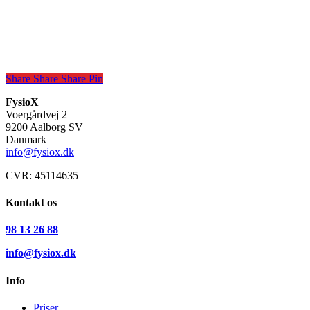
Share
Share
Share
Share
Pin
FysioX
Voergårdvej 2
9200 Aalborg SV
Danmark
info@fysiox.dk
CVR: 45114635
Kontakt os
98 13 26 88
info@fysiox.dk
Info
Priser